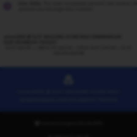
Star Seller.
This seller consistently earned 5-star reviews, d
quickly to any messages they received.
Loading...
winwin838 💰 SLOT MAHJONG X1000 RAIH KEMENANGAN
DARI KEUNIKAN TRADISI!
SLOT GACOR
LINK SLOT GACOR
SITUS SLOT GACOR
SLOT
GACOR HARI INI
winwin838 💰 SLOT MAHJONG X1000 RAIH
KEMENANGAN DARI KEUNIKAN TRADISI!
Indonesia | English (UK) | Rp (IDR)
© 2026 SLOT GACOR