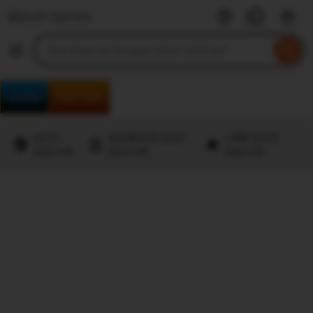
SLOT
Skip
GACOR
to
Search
Browse
ontent
for
items
or
shops
LOGIN
DAFTAR
SLOT
BANDAR SLOT
LINK SLOT
GACOR
GACOR
GACOR