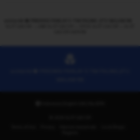
Loading...
winter4d 🔱 PREDIKSI PARLAY 5 TIM PALING JITU MALAM INI
SLOT GACOR
LINK SLOT GACOR
SITUS SLOT GACOR
SLOT
GACOR HARI INI
winter4d 🔱 PREDIKSI PARLAY 5 TIM PALING JITU
MALAM INI
Indonesia | English (UK) | Rp (IDR)
© 2026 SLOT GACOR
Terms of Use
Privacy
Interest-based ads
Local Shops
Regions