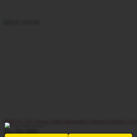
889.111.221 Orang Telah Merasakan Maxwin Dalam 24 Ja
Price:
Rp 50,000