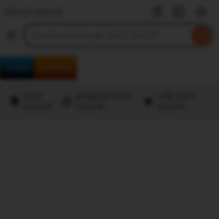
SLOT
Skip
GACOR
to
Search
Browse
ontent
for
items
or
shops
LOGIN
DAFTAR
SLOT
BANDAR SLOT
LINK SLOT
GACOR
GACOR
GACOR