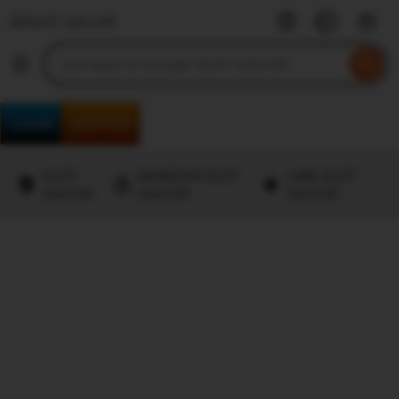
SLOT
Skip
GACOR
to
Search
Browse
ontent
for
items
or
shops
LOGIN
DAFTAR
SLOT
BANDAR SLOT
LINK SLOT
GACOR
GACOR
GACOR