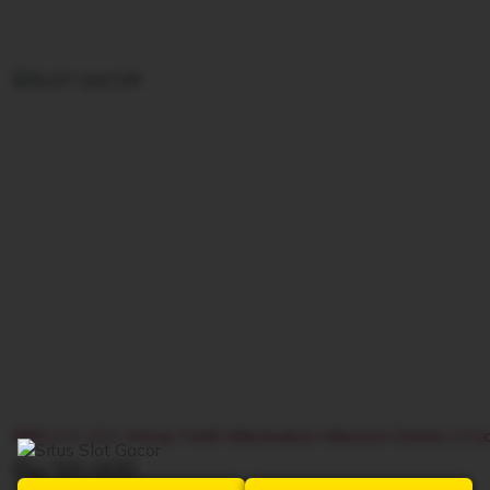
889.111.221 Orang Telah Merasakan Maxwin Dalam 24 Ja
Price:
Rp 50,000