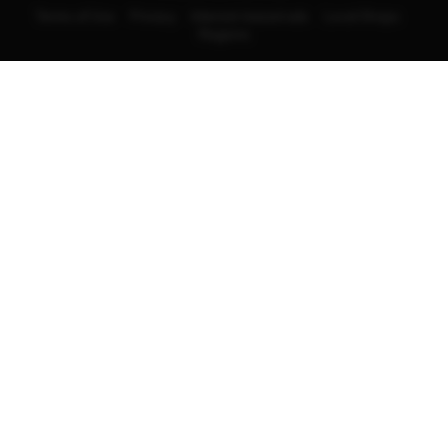
Terms of Use
Privacy
Interest-based ads
Local Shops
Regions