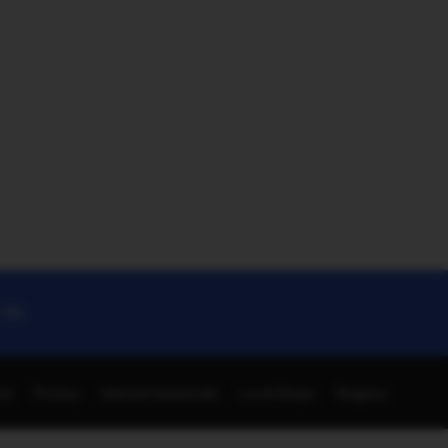
INI
se
Privacy
Interest-based ads
Local Shops
Regions