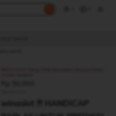
K SLOT GACOR
KSI HARI INI
889.111.221 Orang Telah Merasakan Maxwin Dalam
24 Jam Terakhir!
Price:
Rp 50,000
Situs Slot Gacor
winaslot 🃏 HANDICAP