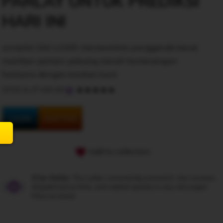
PARLAY UNTUK PREDIKSI
HARI INI
winaslot Slot x1000 menawarkan pengganda besar,
memberi pemain peluang meraih kemenangan
fantastis dengan taruhan kecil.
5
SITUS SLOT GACOR
out
of
LOGIN
DAFTAR
5
stars
Add to collection
Star Seller.
This seller consistently earned 5-star reviews,
dispatched on time, and replied quickly to any messages
they received.