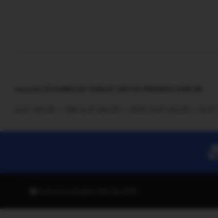
Loading...
winaslot 🃏 HANDICAP PARLAY UNTUK PREDIKSI HARI INI
SLOT GACOR
LINK SLOT GACOR
SITUS SLOT GACOR
SLOT 
Indonesia | English (UK) | Rp (IDR)