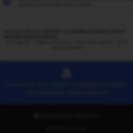
quickly to any messages they received.
Loading...
wetontoto 💕 SLOT DEPOSIT 1K KESEMPATAN EMAS UNTUK
MENANG DENGAN MUDAH!
SLOT GACOR
LINK SLOT GACOR
SITUS SLOT GACOR
SLOT
GACOR HARI INI
wetontoto 💕 SLOT DEPOSIT 1K KESEMPATAN EMAS
UNTUK MENANG DENGAN MUDAH!
Indonesia | English (UK) | Rp (IDR)
© 2026 SLOT GACOR