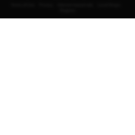
Terms of Use
Privacy
Interest-based ads
Local Shops
Regions