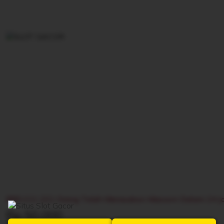
889.111.221 Orang Telah Merasakan Maxwin Dalam 24 Ja
Price:
Rp 50,000