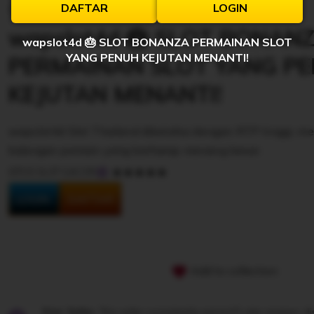
DAFTAR
LOGIN
Situs Slot Gacor
wapslot4d 🎂 SLOT BONAN
wapslot4d 🎂 SLOT BONANZA PERMAINAN SLOT
YANG PENUH KEJUTAN MENANTI!
PERMAINAN SLOT YANG P
KEJUTAN MENANTI!
wapslot4d Slot Thailand diketahui dengan RTP tinggi, m
kalangan pemain yang berharap menang besar.
5
SITUS SLOT GACOR
out
of
LOGIN
DAFTAR
5
stars
Add to collection
Star Seller.
This seller consistently earned 5-star reviews, d