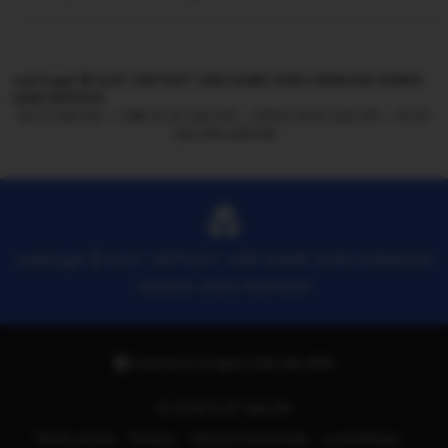
Loading...
walitogel ⏳ SLOT DEPOSIT 1RB GAME SERU DENGAN HANYA
1000 RUPIAH!
SLOT GACOR
LINK SLOT GACOR
SITUS SLOT GACOR
SLOT
GACOR HARI INI
walitogel ⏳ SLOT DEPOSIT 1RB GAME SERU DENGAN
HANYA 1000 RUPIAH!
Indonesia | English (UK) | Rp (IDR)
© 2026 SLOT GACOR
Terms of Use
Privacy
Interest-based ads
Local Shops