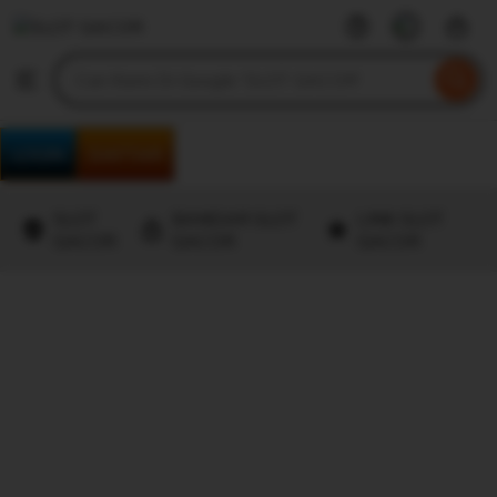
SLOT
Skip
GACOR
to
Search
Browse
ontent
for
items
or
shops
LOGIN
DAFTAR
SLOT
BANDAR SLOT
LINK SLOT
GACOR
GACOR
GACOR