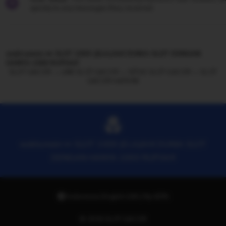
quickly to any messages they received.
Loading...
waktumain 👀 SLOT 1000 JELAJAHI DUNIA SLOT DENGAN
HANYA 1000 RUPIAH!
SLOT GACOR
LINK SLOT GACOR
SITUS SLOT GACOR
SLOT
GACOR HARI INI
waktumain 👀 SLOT 1000 JELAJAHI DUNIA SLOT
DENGAN HANYA 1000 RUPIAH!
Indonesia | English (UK) | Rp (IDR)
© 2026 SLOT GACOR