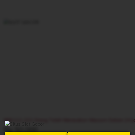
889.111.221 Orang Telah Merasakan Maxwin Dalam 24 Ja
Price:
Rp 50,000