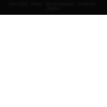
Terms of Use
Privacy
Interest-based ads
Local Shops
Regions