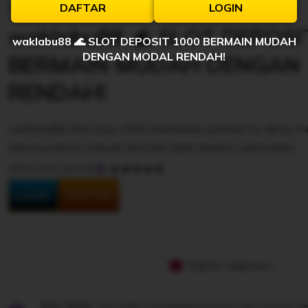
DAFTAR
LOGIN
Situs Slot Gacor
waklabu88 🌊 SLOT DEPOSI
waklabu88 🌊 SLOT DEPOSIT 1000 BERMAIN MUDAH
DENGAN MODAL RENDAH!
BERMAIN MUDAH DENGAN
RENDAH!
waklabu88 Slot Zeus x500 membawa pemain ke dunia mi
menang besar sampai 500 kali lipat taruhan permulaan.
5
SITUS SLOT GACOR
out
of
LOGIN
DAFTAR
5
stars
Add to collection
Star Seller.
This seller consistently earned 5-star reviews, d