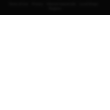
Terms of Use
Privacy
Interest-based ads
Local Shops
Regions