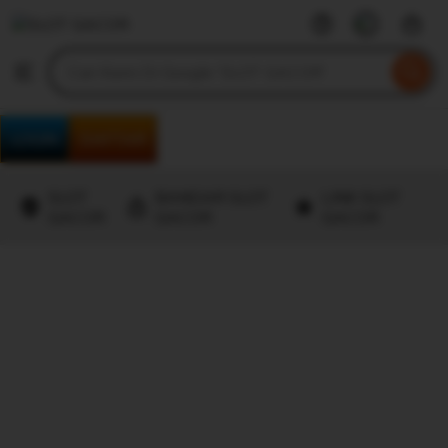
SLOT
Skip
GACOR
to
Search
Browse
ontent
for
items
or
shops
LOGIN
DAFTAR
SLOT
BANDAR SLOT
LINK SLOT
GACOR
GACOR
GACOR