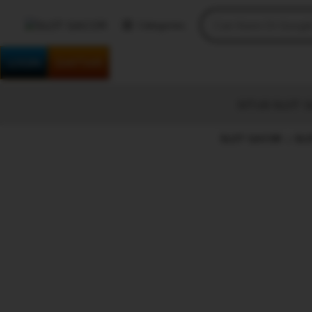
Skip
Search
to
SLOT
Categories
for
GACOR
Content
items
or
LOGIN
DAFTAR
shops
SITUS SLOT 
SLOT GACOR
SLO