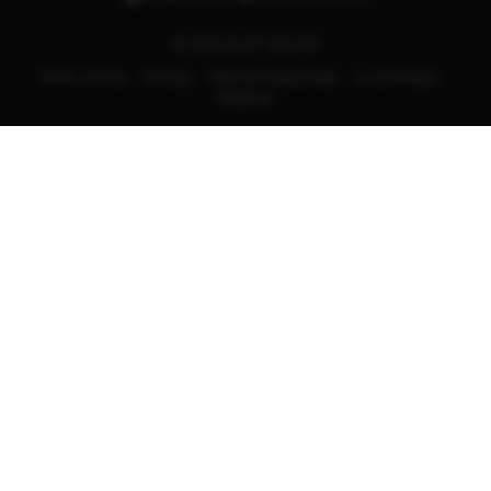
© 2026 SLOT GACOR
Terms of Use
Privacy
Interest-based ads
Local Shops
Regions