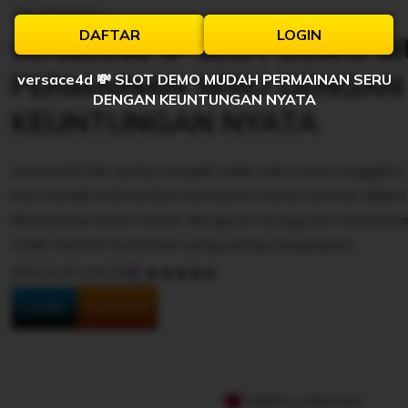
Situs Slot Gacor
DAFTAR
LOGIN
versace4d 💸 SLOT DEMO 
PERMAINAN SERU DENGAN
versace4d 💸 SLOT DEMO MUDAH PERMAINAN SERU
DENGAN KEUNTUNGAN NYATA
KEUNTUNGAN NYATA
versace4d Mix parlay menjadi salah satu sistem unggulan
bisa mengkombinasikan bermacam variasi taruhan dalam 
fleksibilitas dalam taktik. Mengenal tenaga dan kelema
Anda memilih kombinasi yang paling menjanjikan.
5
SITUS SLOT GACOR
out
of
LOGIN
DAFTAR
5
stars
Add to collection