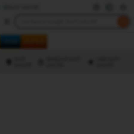
SLOT
Skip
GACOR
to
Search
Browse
ontent
for
items
or
shops
LOGIN
DAFTAR
SLOT
BANDAR SLOT
LINK SLOT
GACOR
GACOR
GACOR