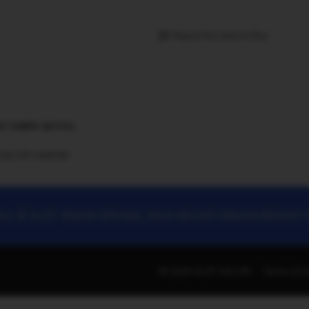
Report this item to Etsy
AR TANPA BATAS
GACOR HARI INI
oto 🛒 SLOT X5000 SPESIAL RAIH KEUNTUNGAN BESAR
© 2026 SLOT GACOR
Terms of U