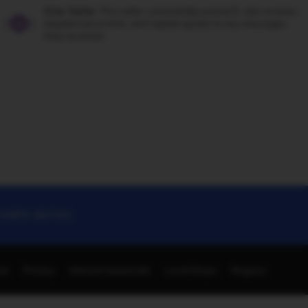
Star Seller.
This seller consistently earned 5-star reviews,
dispatched on time, and replied quickly to any messages
they received.
 TANPA BATAS
se
Privacy
Interest-based ads
Local Shops
Regions