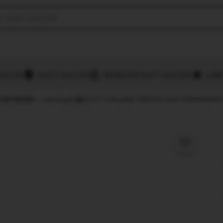
GACOR
SLOT GACOR
BANDAR SLOT GACOR
LIN
COR RESMI
vapetogel 🎰 SLOT THAILAND TERPERCAYA PERMAINAN 