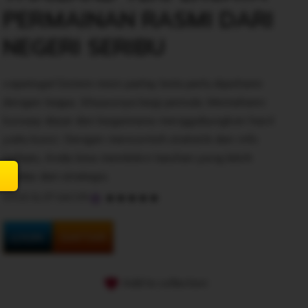
PERMAINAN RASMI DARI
NEGERI SERIBU
vapetogel Sistem main parlay bola perlu dipahami
dengan bagus, khususnya bagi pemula. Memahami
konsep dasar dan bagaimana menggabungkan hasil
yaitu kunci. Dengan mencontoh statistik dan info
terbaru, Anda bisa membikin taruhan yang lebih
cerdas dan strategis.
5
SITUS SLOT GACOR
out
of
LOGIN
DAFTAR
5
stars
Add to collection