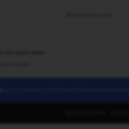
Report this item to Etsy
I DARI NEGERI SERIBU
GACOR HARI INI
 🎰 SLOT THAILAND TERPERCAYA PERMAINAN RASMI DAR
© 2026 SLOT GACOR
Terms of U