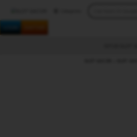
Skip
Search
to
SLOT
Categories
for
GACOR
Content
items
or
LOGIN
DAFTAR
shops
SITUS SLOT 
SLOT GACOR
SLOT GA