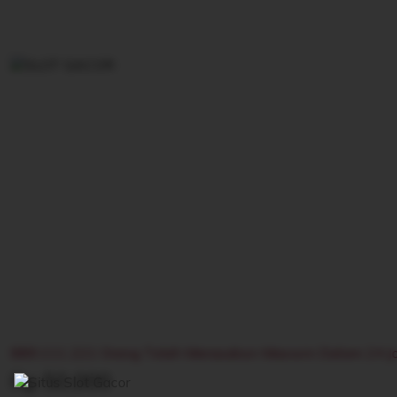
889.111.221 Orang Telah Merasakan Maxwin Dalam 24 Ja
Price:
Rp 50,000