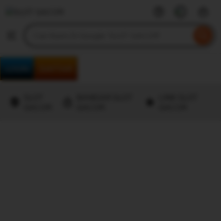
SLOT
Skip
GACOR
to
Search
Browse
ontent
for
items
or
shops
LOGIN
DAFTAR
SLOT
BANDAR SLOT
LINK SLOT
GACOR
GACOR
GACOR