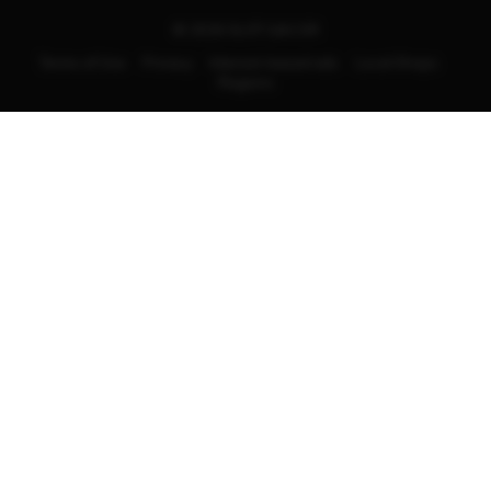
© 2026 SLOT GACOR
Terms of Use
Privacy
Interest-based ads
Local Shops
Regions