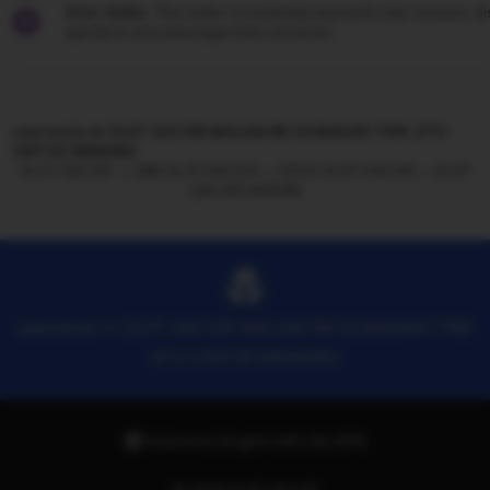
Star Seller.
This seller consistently earned 5-star reviews, d
quickly to any messages they received.
Loading...
usernesia 👀 SLOT GACOR MALAM INI GUNAKAN TRIK JITU
UNTUK MENANG
SLOT GACOR
LINK SLOT GACOR
SITUS SLOT GACOR
SLOT
GACOR HARI INI
usernesia 👀 SLOT GACOR MALAM INI GUNAKAN TRIK
JITU UNTUK MENANG
Indonesia | English (UK) | Rp (IDR)
© 2026 SLOT GACOR