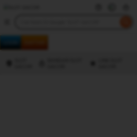
SLOT
Skip
GACOR
to
Search
Browse
ontent
for
items
or
shops
LOGIN
DAFTAR
SLOT
BANDAR SLOT
LINK SLOT
GACOR
GACOR
GACOR