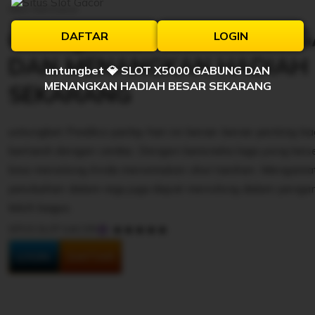
Situs Slot Gacor
untungbet 💎 SLOT X5000
DAFTAR
LOGIN
DAN MENANGKAN HADIAH
untungbet 💎 SLOT X5000 GABUNG DAN
MENANGKAN HADIAH BESAR SEKARANG
SEKARANG
untungbet Prediksi parlay hari ini benar-benar penting 
bertaruh dengan cerdas. Dengan beraneka laga yang ters
bisa menolong Anda menemukan skor taruhan. Mengamati
perubahan dalam regu juga dapat menolong dalam penga
lebih bagus.
5
SITUS SLOT GACOR
out
of
LOGIN
DAFTAR
5
stars