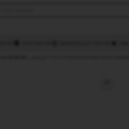
GACOR
SLOT GACOR
BANDAR SLOT GACOR
LIN
GACOR RESMI
untung777 🛒 SLOT X500 DAPATKAN HADIAH KEMENA