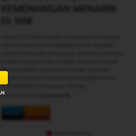
KEMENANGAN MENARIK
DI SINI
untung777 Prediksi parlay 5 regu kerap kali menjadi
bahan pembicaraan di kalangan bettor. Memakai
statistik terbaru dan kinerja regu, Anda bisa membikin
prediksi yang lebih pas. Dengan memahami energi
dan kelemahan masing-masing regu, Anda bisa
memilih kombinasi yang paling menjanjikan untuk
meningkatkan kesempatan menang.
AN
5
SITUS SLOT GACOR
out
of
LOGIN
DAFTAR
5
stars
Add to collection