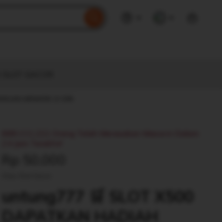
K SLOT GACOR
NGAN MENARIK DI SINI
889.111.221 Orang Telah Merasakan Maxwin Dalam
24 Jam Terakhir!
Price:
Rp 50,000
Situs Slot Gacor
untung777 🛒 SLOT X500
DAPATKAN HADIAH