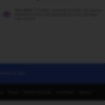
Star Seller.
This seller consistently earned 5-star reviews,
dispatched on time, and replied quickly to any messages
they received.
ARIK DI SINI
se
Privacy
Interest-based ads
Local Shops
Regions