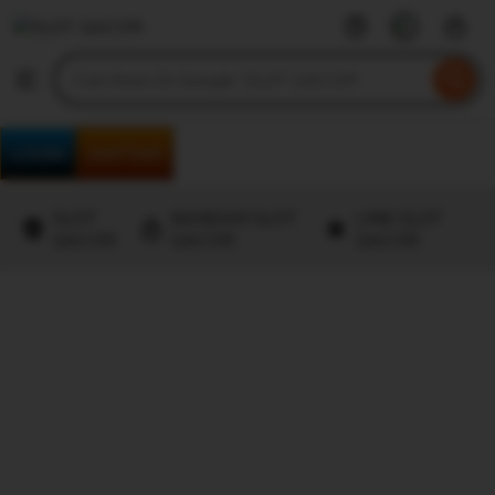
SLOT
Skip
GACOR
to
Search
Browse
ontent
for
items
or
shops
LOGIN
DAFTAR
SLOT
BANDAR SLOT
LINK SLOT
GACOR
GACOR
GACOR