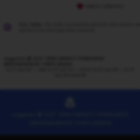
Add to collection
Star Seller.
This seller consistently earned 5-star reviews, d
quickly to any messages they received.
Loading...
unggutoto 🧧 SLOT 1RIBU NIKMATI PERMAINAN
MENYENANGKAN TANPA BEBAN
SLOT GACOR
LINK SLOT GACOR
SITUS SLOT GACOR
SLOT
GACOR HARI INI
unggutoto 🧧 SLOT 1RIBU NIKMATI PERMAINAN
MENYENANGKAN TANPA BEBAN