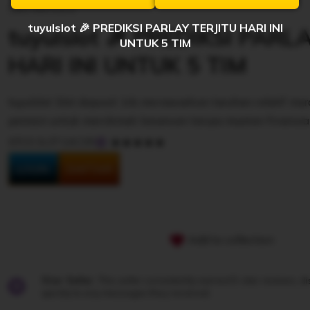
Situs Slot Gacor
tuyulslot 🎉 PREDIKSI PARLAY TERJITU HARI INI
tuyulslot 🎉 PREDIKSI PARL
UNTUK 5 TIM
HARI INI UNTUK 5 TIM
tuyulslot Slot deposit 1rb menawarkan taruhan relatif m
pemain untuk menikmati keseruan tanpa muatan finansial
5
SITUS SLOT GACOR
out
of
LOGIN
DAFTAR
5
stars
Add to collection
Star Seller.
This seller consistently earned 5-star reviews, d
quickly to any messages they received.