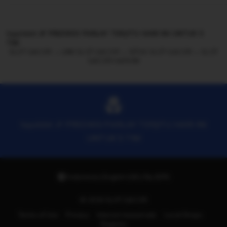
Loading...
tuyulslot 🎉 PREDIKSI PARLAY TERJITU HARI INI UNTUK 5
TIM
SLOT GACOR
LINK SLOT GACOR
SITUS SLOT GACOR
SLOT
GACOR HARI INI
tuyulslot 🎉 PREDIKSI PARLAY TERJITU HARI INI
UNTUK 5 TIM
Indonesia | English (UK) | Rp (IDR)
© 2026 SLOT GACOR
Terms of Use
Privacy
Interest-based ads
Local Shops
Regions