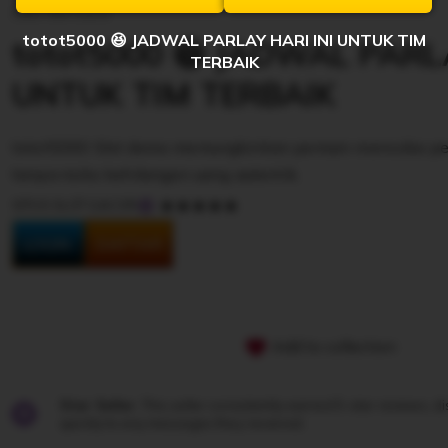
Situs Slot Gacor
totot5000 😆 JADWAL PARLAY HARI INI UNTUK TIM
totot5000 😆 JADWAL PARLA
TERBAIK
UNTUK TIM TERBAIK
totot5000 Slot demo memungkinkan pemain mencoba pel
tanpa risiko kehilangan uang autentik.
5
SITUS SLOT GACOR
out
of
LOGIN
DAFTAR
5
stars
Add to collection
Star Seller.
This seller consistently earned 5-star reviews, d
quickly to any messages they received.