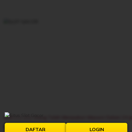
889.111.221 Orang Telah Merasakan Maxwin Dalam 24 Ja
Price:
Rp 50,000
DAFTAR
LOGIN