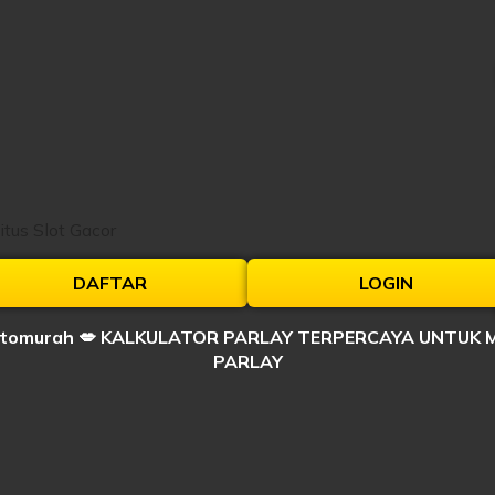
DAFTAR
LOGIN
otomurah 💋 KALKULATOR PARLAY TERPERCAYA UNTUK M
PARLAY