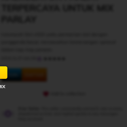
TERPERCAYA UNTUK MIX
PARLAY
totomurah Slot x500 yaitu permainan slot dengan
pengganda besar, menawarkan kemenangan optimal
dalam tiap-tiap putaran.
5
SITUS SLOT GACOR
out
of
LOGIN
DAFTAR
5
stars
IX
Add to collection
Star Seller.
This seller consistently earned 5-star reviews,
dispatched on time, and replied quickly to any messages
they received.