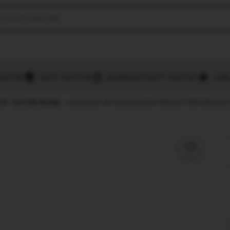
GACOR
SLOT GACOR
BANDAR SLOT GACOR
LIN
OT GACOR RESMI
totomurah 💋 KALKULATOR PARLAY TERPERCAYA