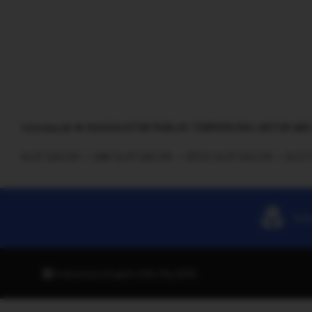
Loading...
totomurah 💋 KALKULATOR PARLAY TERPERCAYA UNTUK MIX
SLOT GACOR
LINK SLOT GACOR
SITUS SLOT GACOR
SLOT 
to
Indonesia | English (UK) | Rp (IDR)