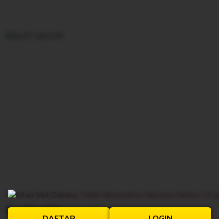
889.111.221 Orang Telah Merasakan Maxwin Dalam 24 Ja
Price:
Rp 50,000
DAFTAR
LOGIN