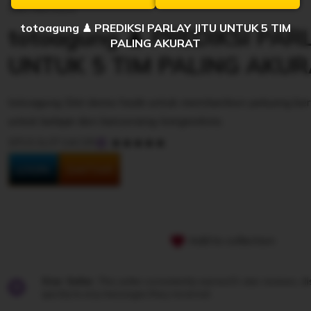
Situs Slot Gacor
totoagung ♟ PREDIKSI PARLAY JITU UNTUK 5 TIM
totoagung ♟ PREDIKSI PARL
PALING AKURAT
UNTUK 5 TIM PALING AKU
totoagung Slot demo hadir untuk memberikan peluang berm
untuk belajar dan bersenang-bergembira.
5
SITUS SLOT GACOR
out
of
LOGIN
DAFTAR
5
stars
Add to collection
Star Seller.
This seller consistently earned 5-star reviews, d
quickly to any messages they received.