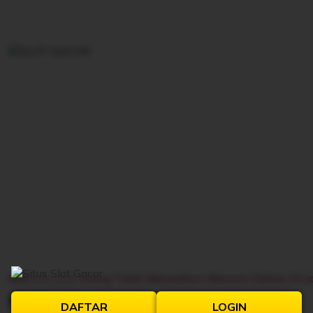
889.111.221 Orang Telah Merasakan Maxwin Dalam 24 Ja
Price:
Rp 50,000
DAFTAR
LOGIN