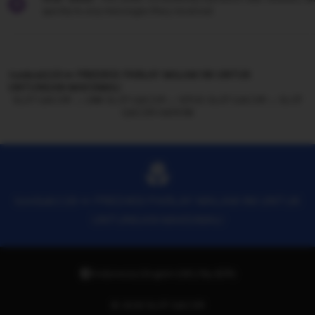
quickly to any messages they received.
Loading...
tombak118 👀 PREDIKSI PARLAY MALAM INI UNTUK
UNTUNGAN MAKSIMAL!
SLOT GACOR
LINK SLOT GACOR
SITUS SLOT GACOR
SLOT
GACOR HARI INI
tombak118 👀 PREDIKSI PARLAY MALAM INI UNTUK
UNTUNGAN MAKSIMAL!
Indonesia | English (UK) | Rp (IDR)
© 2026 SLOT GACOR