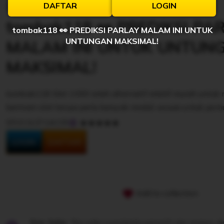
DAFTAR
LOGIN
Situs Slot Gacor
tombak118 👀 PREDIKSI PA
tombak118 👀 PREDIKSI PARLAY MALAM INI UNTUK
UNTUNGAN MAKSIMAL!
MALAM INI UNTUK UNTUN
MAKSIMAL!
tombak118 Slot 1000 ialah alternatif relatif murah untu
bermain slot tanpa perlu banyak modal, sesuai untuk pemu
5
SITUS SLOT GACOR
out
of
LOGIN
DAFTAR
5
stars
Add to collection
Star Seller.
This seller consistently earned 5-star reviews, d