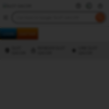
SLOT
Skip
GACOR
to
Search
Browse
ontent
for
items
or
shops
LOGIN
DAFTAR
SLOT
BANDAR SLOT
LINK SLOT
GACOR
GACOR
GACOR