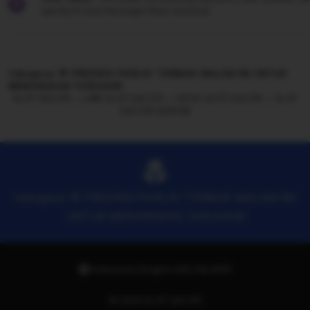
quickly to any messages they received.
Loading...
tokogacor 🌹 PREDIKSI PARLAY TERBAIK MALAM INI UNTUK
MENANGKAN TARUHAN!
SLOT GACOR
LINK SLOT GACOR
SITUS SLOT GACOR
SLOT
GACOR HARI INI
tokogacor 🌹 PREDIKSI PARLAY TERBAIK MALAM INI
UNTUK MENANGKAN TARUHAN!
Indonesia | English (UK) | Rp (IDR)
© 2026 SLOT GACOR