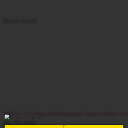
889.111.221 Orang Telah Merasakan Maxwin Dalam 24 Ja
Price:
Rp 50,000