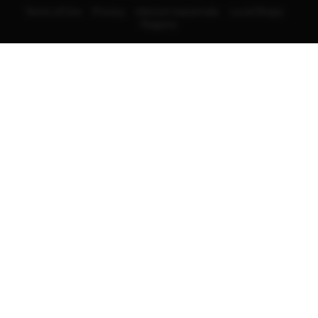
Terms of Use
Privacy
Interest-based ads
Local Shops
Regions