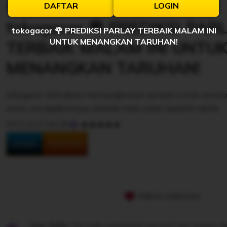
DAFTAR
LOGIN
Situs Slot Gacor
tokogacor 🌹 PREDIKSI PAR
tokogacor 🌹 PREDIKSI PARLAY TERBAIK MALAM INI
UNTUK MENANGKAN TARUHAN!
TERBAIK MALAM INI UNTU
MENANGKAN TARUHAN!
tokogacor Slot demo memungkinkan pemain untuk menc
risiko, menjadikannya metode total untuk berlatih taktik.
5
SITUS SLOT GACOR
out
of
LOGIN
DAFTAR
5
stars
Add to collection
Star Seller.
This seller consistently earned 5-star reviews, d