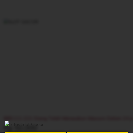
889.111.221 Orang Telah Merasakan Maxwin Dalam 24 Ja
Price:
Rp 50,000