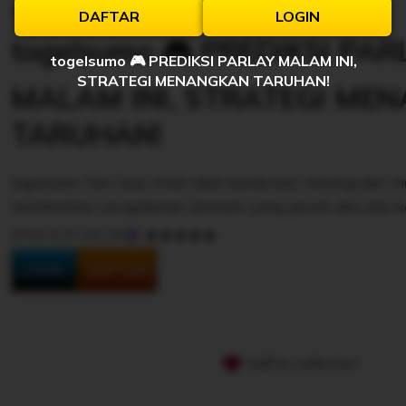
Situs Slot Gacor
DAFTAR
LOGIN
togelsumo 🎮 PREDIKSI PAR
togelsumo 🎮 PREDIKSI PARLAY MALAM INI,
STRATEGI MENANGKAN TARUHAN!
MALAM INI, STRATEGI ME
TARUHAN!
togelsumo Slot Zeus x500 ialah kombinasi mitologi dan mul
memberikan pengalaman bermain yang penuh aksi dan 
5
SITUS SLOT GACOR
out
of
LOGIN
DAFTAR
5
stars
Add to collection