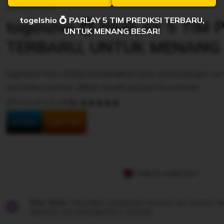
Situs Slot Gacor
togelshio 💍 PARLAY 5 TIM PREDIKSI TERBARU,
togelshio 💍 PARLAY 5 TIM 
UNTUK MENANG BESAR!
TERBARU, UNTUK MENANG 
togelshio Slot x5000 menawarkan kans kemenangan yang
membikin pemain dapat meraih jackpot fenomenal.
5
SITUS SLOT GACOR
out
of
LOGIN
DAFTAR
5
stars
Add to collection
Star Seller.
This seller consistently earned 5-star reviews, d
quickly to any messages they received.