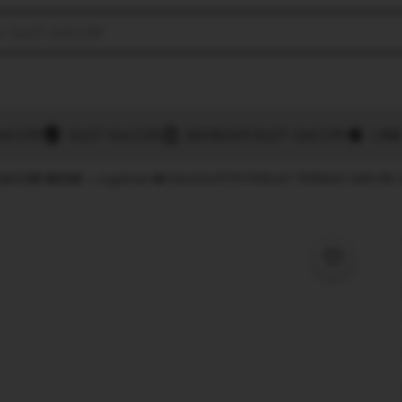
GACOR
SLOT GACOR
BANDAR SLOT GACOR
LIN
GACOR RESMI
togelhoki 👑 KALKULATOR PARLAY TERBAIK HARI INI