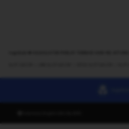
Loading...
togelhoki 👑 KALKULATOR PARLAY TERBAIK HARI INI, HITUN
SLOT GACOR
LINK SLOT GACOR
SITUS SLOT GACOR
SLOT 
togelh
Indonesia | English (UK) | Rp (IDR)