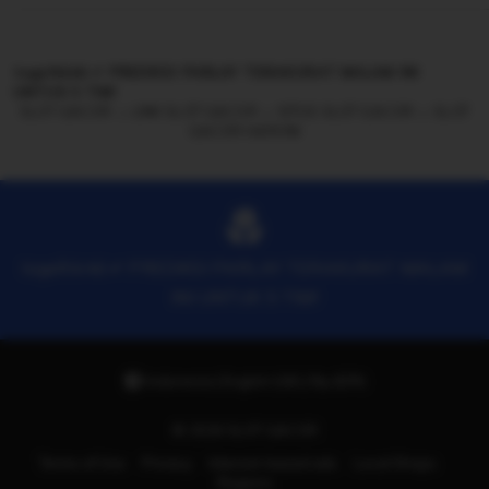
Loading...
togelhk4d ✔ PREDIKSI PARLAY TERAKURAT MALAM INI
UNTUK 5 TIM!
SLOT GACOR
LINK SLOT GACOR
SITUS SLOT GACOR
SLOT
GACOR HARI INI
togelhk4d ✔ PREDIKSI PARLAY TERAKURAT MALAM
INI UNTUK 5 TIM!
Indonesia | English (UK) | Rp (IDR)
© 2026 SLOT GACOR
Terms of Use
Privacy
Interest-based ads
Local Shops
Regions