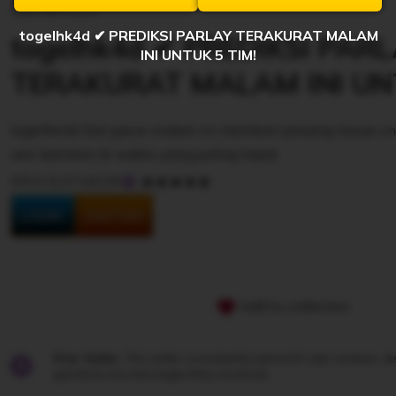
Situs Slot Gacor
togelhk4d ✔ PREDIKSI PARLAY TERAKURAT MALAM
togelhk4d ✔ PREDIKSI PAR
INI UNTUK 5 TIM!
TERAKURAT MALAM INI UNT
togelhk4d Slot gacor malam ini memberi peluang besar u
sesi bermain di waktu yang paling tepat.
5
SITUS SLOT GACOR
out
of
LOGIN
DAFTAR
5
stars
Add to collection
Star Seller.
This seller consistently earned 5-star reviews, d
quickly to any messages they received.