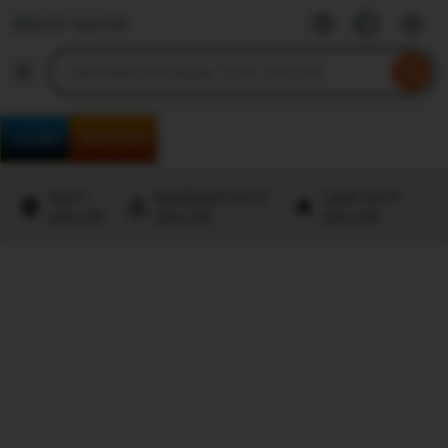
SLOT
Skip
GACOR
to
Search
Browse
ontent
for
items
or
shops
LOGIN
DAFTAR
SLOT
BANDAR SLOT
LINK SLOT
GACOR
GACOR
GACOR