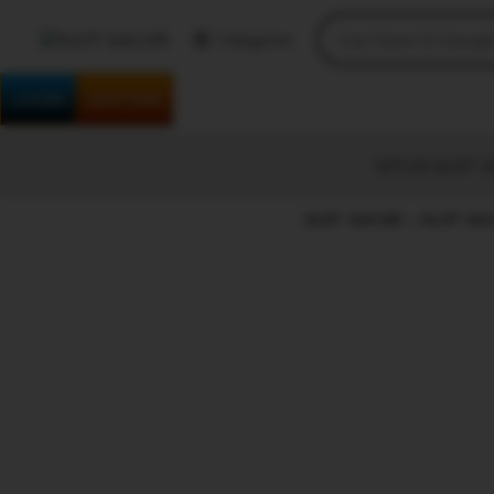
Skip
Search
to
SLOT
Categories
for
GACOR
Content
items
or
LOGIN
DAFTAR
shops
SITUS SLOT 
SLOT GACOR
SLOT GA