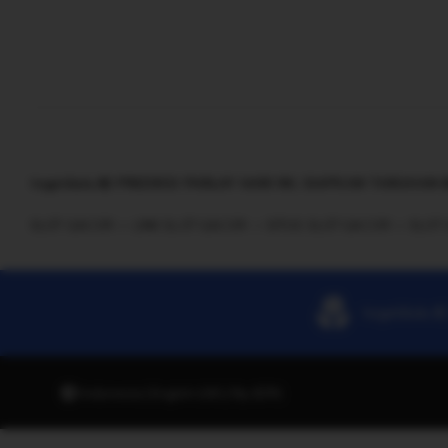
Loading...
togeldulu 💵 PREDIKSI PARLAY HARI INI, SIAPKAN TARUHA
SLOT GACOR
LINK SLOT GACOR
SITUS SLOT GACOR
SLOT 
togeldulu
Indonesia | English (UK) | Rp (IDR)