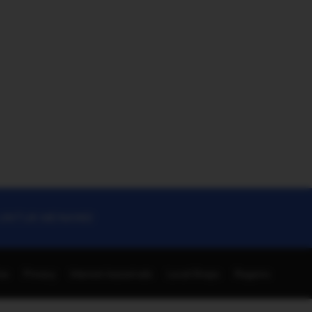
R UNTUK MENANG!
se
Privacy
Interest-based ads
Local Shops
Regions