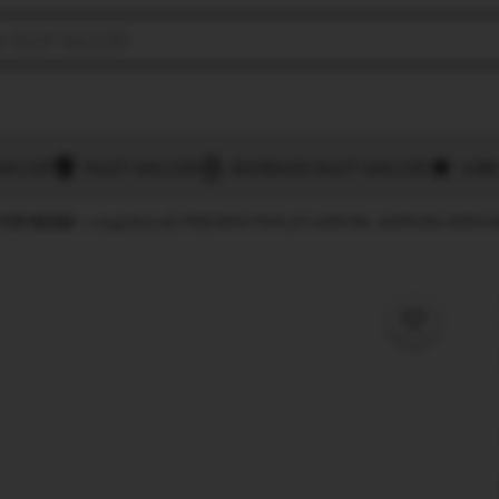
GACOR
SLOT GACOR
BANDAR SLOT GACOR
LIN
COR RESMI
togeldulu 💵 PREDIKSI PARLAY HARI INI, SIAPKAN TAR