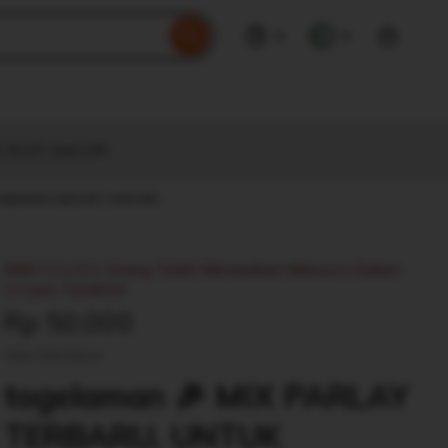
K SLOT GACOR
MENANG BESAR HARI INI!
889.111.221 Orang Telah Merasakan Maxwin Dalam
24 Jam Terakhir!
Price:
Rp 50,000
Situs Slot Gacor
togelaman 🎉 MIX PARLAY
TERBARU, UNTUK