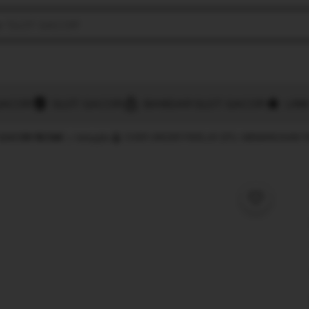
GACOR
SLOT GACOR
BANDAR SLOT GACOR
LIN
GACOR RESMI
tetapjitu 🎴 OVER UNDER PARLAY JITU, MENANGKAN