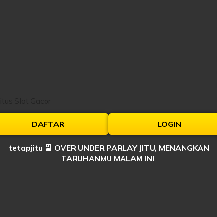
DAFTAR
LOGIN
tetapjitu 🎴 OVER UNDER PARLAY JITU, MENANGKAN
TARUHANMU MALAM INI!