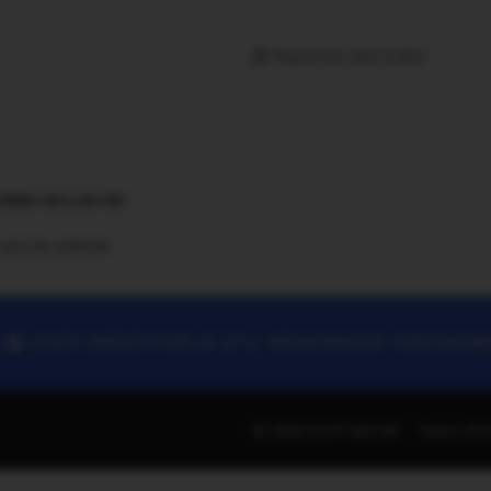
Report this item to Etsy
ANMU MALAM INI!
GACOR HARI INI
itu 🎴 OVER UNDER PARLAY JITU, MENANGKAN TARUHANM
© 2026 SLOT GACOR
Terms of U