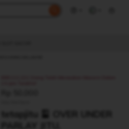
K SLOT GACOR
 TARUHANMU MALAM INI!
889.111.221 Orang Telah Merasakan Maxwin Dalam
24 Jam Terakhir!
Price:
Rp 50,000
Situs Slot Gacor
tetapjitu 🎴 OVER UNDER
PARLAY JITU,