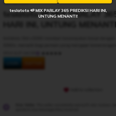
Situs Slot Gacor
teslatoto 🍉 MIX PARLAY 365 PREDIKSI HARI INI,
teslatoto 🍉 MIX PARLAY 36
UNTUNG MENANTI!
HARI INI, UNTUNG MENANTI
teslatoto Slot x5000 memberi kesempatan besar denga
5000x, menarik bagi pemain yang mengejar kemenangan 
5
SITUS SLOT GACOR
out
of
LOGIN
DAFTAR
5
stars
Add to collection
Star Seller.
This seller consistently earned 5-star reviews, d
quickly to any messages they received.