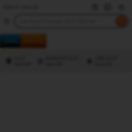
SLOT
Skip
GACOR
to
Search
Browse
ontent
for
items
or
shops
LOGIN
DAFTAR
SLOT
BANDAR SLOT
LINK SLOT
GACOR
GACOR
GACOR