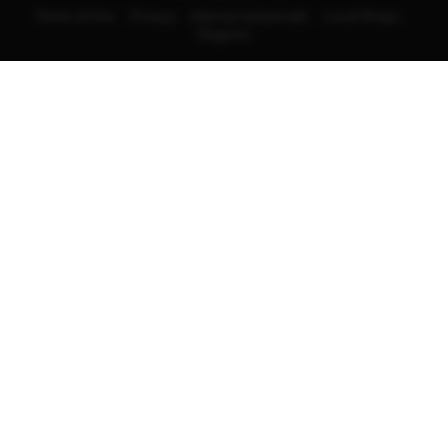
Terms of Use
Privacy
Interest-based ads
Local Shops
Regions