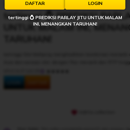
DAFTAR
LOGIN
Situs Slot Gacor
tertinggi 💍 PREDIKSI PARL
tertinggi 💍 PREDIKSI PARLAY JITU UNTUK MALAM
INI, MENANGKAN TARUHAN!
UNTUK MALAM INI, MENA
TARUHAN!
tertinggi Slot Mahjong menghadirkan kombinasi menarik a
Asia dan sensasi slot, dengan fitur menarik dan RTP tinggi
5
SITUS SLOT GACOR
out
of
LOGIN
DAFTAR
5
stars
Add to collection
Star Seller.
This seller consistently earned 5-star reviews, d