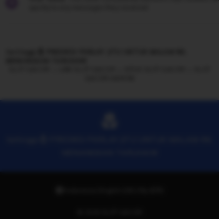
quickly to any messages they received.
Loading...
tertinggi 💍 PREDIKSI PARLAY JITU UNTUK MALAM INI,
MENANGKAN TARUHAN!
SLOT GACOR
LINK SLOT GACOR
SITUS SLOT GACOR
SLOT
GACOR HARI INI
tertinggi 💍 PREDIKSI PARLAY JITU UNTUK MALAM INI,
MENANGKAN TARUHAN!
Indonesia | English (UK) | Rp (IDR)
© 2026 SLOT GACOR