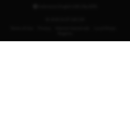
Indonesia | English (UK) | Rp (IDR)
© 2026 SLOT GACOR
Terms of Use
Privacy
Interest-based ads
Local Shops
Regions