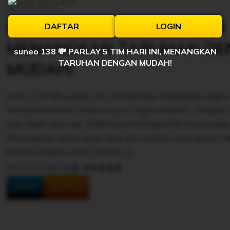
Situs Slot Gacor
suneo 138 💸 PARLAY 5 TIM 
DAFTAR
LOGIN
MENANGKAN TARUHAN DE
suneo 138 💸 PARLAY 5 TIM HARI INI, MENANGKAN
TARUHAN DENGAN MUDAH!
MUDAH!
suneo 138 Mix parlay 365 memberikan kebebasan bagi pa
mengombinasikan berjenis-jenis ragam taruhan. Denga
opsi dalam satu slip, Anda bisa meningkatkan kesempatan
Menerapkan taktik yang ideal dan analitik yang akurat m
berhasil dalam variasi taruhan ini.
5
SITUS SLOT GACOR
out
of
LOGIN
DAFTAR
5
stars