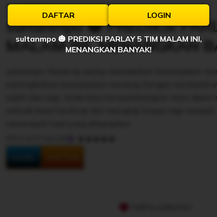
Situs Slot Gacor
DAFTAR
LOGIN
sultanmpo 🎃 PREDIKSI PAR
sultanmpo 🎃 PREDIKSI PARLAY 5 TIM MALAM INI,
MALAM INI, MENANGKAN B
MENANGKAN BANYAK!
sultanmpo Handicap parlay memberikan kesempatan men
meningkatkan kesempatan menang. Dengan memberikan
salah satu regu, Anda bisa menyeimbangkan kans dalam
metode kerja handicap dan mengkaji kinerja regu menjadi 
menempuh hasil yang diharapkan.
5
SITUS SLOT GACOR
out
of
LOGIN
DAFTAR
5
stars
Add to collection