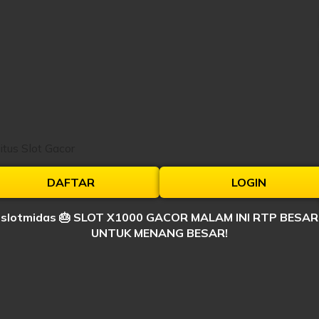
DAFTAR
LOGIN
slotmidas 🎂 SLOT X1000 GACOR MALAM INI RTP BESAR
UNTUK MENANG BESAR!