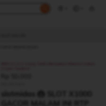
K SLOT GACOR
AR UNTUK MENANG BESAR!
889.111.221 Orang Telah Merasakan Maxwin Dalam
24 Jam Terakhir!
Price:
Rp 50,000
Situs Slot Gacor
slotmidas 🎂 SLOT X1000
GACOR MALAM INI RTP