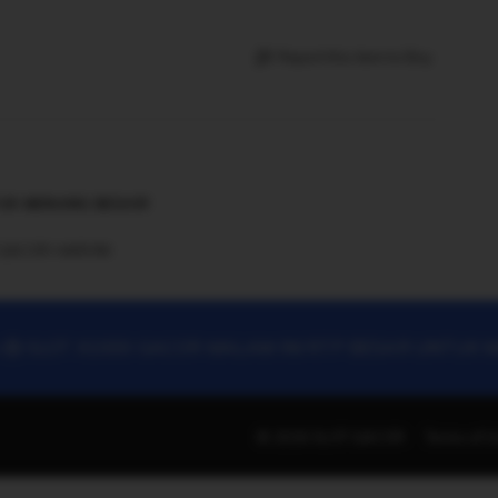
Report this item to Etsy
TUK MENANG BESAR!
GACOR HARI INI
as 🎂 SLOT X1000 GACOR MALAM INI RTP BESAR UNTUK
© 2026 SLOT GACOR
Terms of U