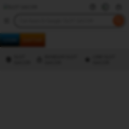
SLOT
Skip
GACOR
to
Search
Browse
ontent
for
items
or
shops
LOGIN
DAFTAR
SLOT
BANDAR SLOT
LINK SLOT
GACOR
GACOR
GACOR