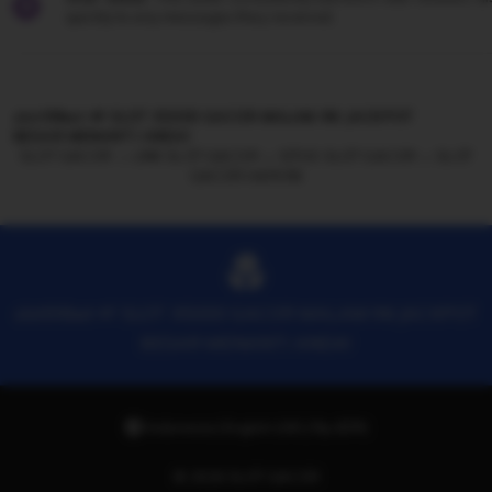
quickly to any messages they received.
Loading...
slot99bet 🍉 SLOT X5000 GACOR MALAM INI JACKPOT
BESAR MENANTI ANDA!
SLOT GACOR
LINK SLOT GACOR
SITUS SLOT GACOR
SLOT
GACOR HARI INI
slot99bet 🍉 SLOT X5000 GACOR MALAM INI JACKPOT
BESAR MENANTI ANDA!
Indonesia | English (UK) | Rp (IDR)
© 2026 SLOT GACOR