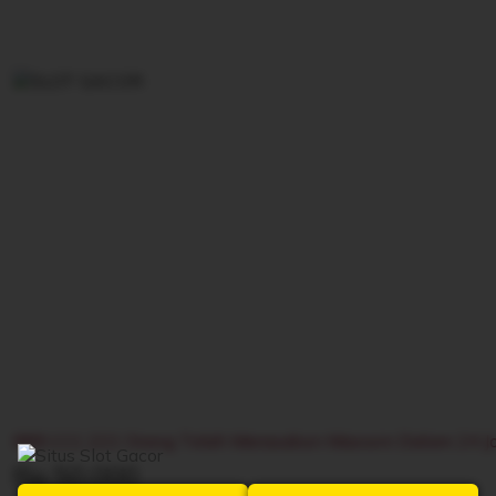
889.111.221 Orang Telah Merasakan Maxwin Dalam 24 Ja
Price:
Rp 50,000