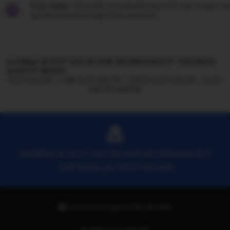
Star Seller.
This seller consistently earned 5-star reviews, d
quickly to any messages they received.
Loading...
slot88bet ⌛ SLOT GACOR HARI INI DENGAN RTP TERTINGGI
JACKPOT BESAR!
SLOT GACOR
LINK SLOT GACOR
SITUS SLOT GACOR
SLOT
GACOR HARI INI
slot88bet ⌛ SLOT GACOR HARI INI DENGAN RTP
TERTINGGI JACKPOT BESAR!
Indonesia | English (UK) | Rp (IDR)
© 2026 SLOT GACOR