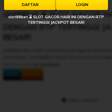
Situs Slot Gacor
DAFTAR
LOGIN
slot88bet ⌛ SLOT GACOR HA
slot88bet ⌛ SLOT GACOR HARI INI DENGAN RTP
TERTINGGI JACKPOT BESAR!
DENGAN RTP TERTINGGI J
BESAR!
slot88bet Slot x1000 menawarkan pengganda besar yan
kemenangan, mewujudkan sensasi bermain yang mengas
5
SITUS SLOT GACOR
out
of
LOGIN
DAFTAR
5
stars
Add to collection