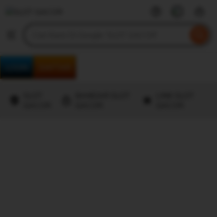
SLOT
Skip
GACOR
to
Search
Browse
ontent
for
items
or
shops
LOGIN
DAFTAR
SLOT
BANDAR SLOT
LINK SLOT
GACOR
GACOR
GACOR