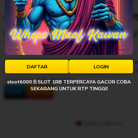
Situs Slot Gacor
sloot6000 🀄 SLOT 1RB TER
GACOR COBA SEKARANG U
TINGGI!
sloot6000 Slot gacor hari ini membawa kesempatan keme
DAFTAR
LOGIN
mempertimbangkan tiap pemain menikmati sensasi mena
5
SITUS SLOT GACOR
sloot6000 🀄 SLOT 1RB TERPERCAYA GACOR COBA
out
SEKARANG UNTUK RTP TINGGI!
of
LOGIN
DAFTAR
5
stars
Add to collection