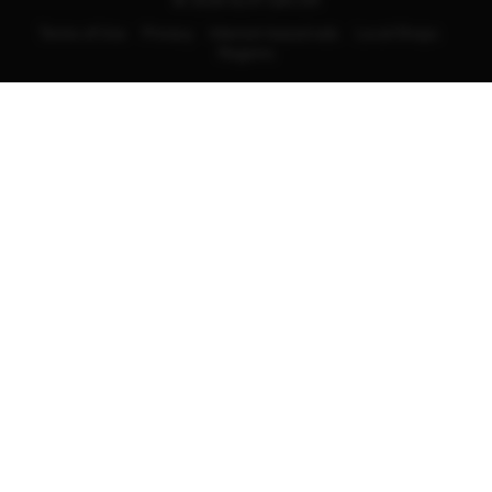
Terms of Use
Privacy
Interest-based ads
Local Shops
Regions