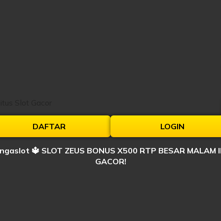
DAFTAR
LOGIN
ingaslot 🔱 SLOT ZEUS BONUS X500 RTP BESAR MALAM I
GACOR!