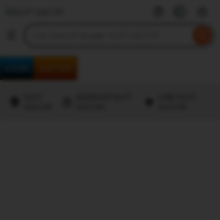
SLOT
Skip
GACOR
to
Search
Browse
ontent
for
items
or
shops
LOGIN
DAFTAR
SLOT
BANDAR SLOT
LINK SLOT
GACOR
GACOR
GACOR