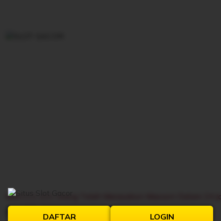
889.111.221 Orang Telah Merasakan Maxwin Dalam 24 Ja
Price:
Rp 50,000
DAFTAR
LOGIN