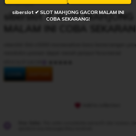
Situs Slot Gacor
siberslot ✔ SLOT MAHJONG GACOR MALAM INI
siberslot ✔ SLOT MAHJON
COBA SEKARANG!
MALAM INI COBA SEKARAN
siberslot Slot x5000 menawarkan kans kemenangan yang
membikin pemain dapat meraih jackpot fenomenal.
5
SITUS SLOT GACOR
out
of
LOGIN
DAFTAR
5
stars
Add to collection
Star Seller.
This seller consistently earned 5-star reviews, d
quickly to any messages they received.