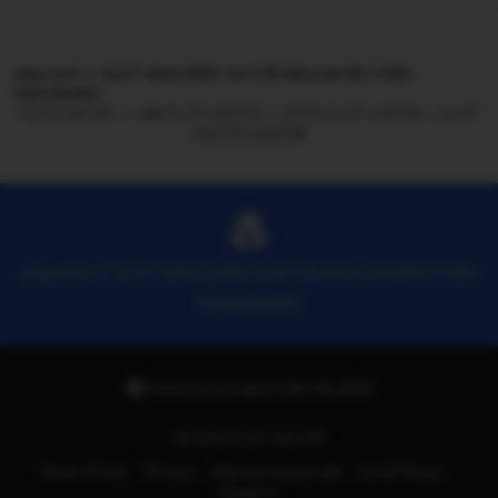
Loading...
siberslot ✔ SLOT MAHJONG GACOR MALAM INI COBA
SEKARANG!
SLOT GACOR
LINK SLOT GACOR
SITUS SLOT GACOR
SLOT
GACOR HARI INI
siberslot ✔ SLOT MAHJONG GACOR MALAM INI COBA
SEKARANG!
Indonesia | English (UK) | Rp (IDR)
© 2026 SLOT GACOR
Terms of Use
Privacy
Interest-based ads
Local Shops
Regions