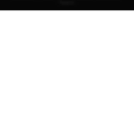
Regions