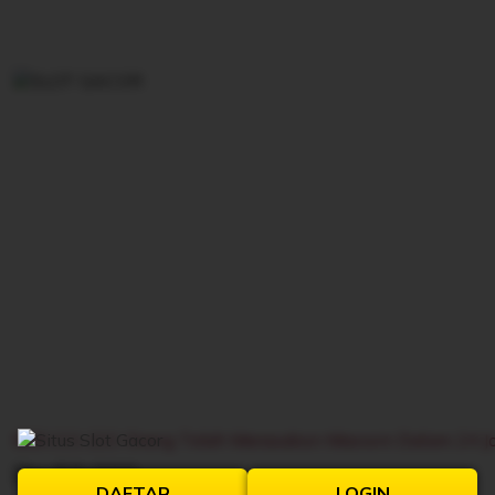
889.111.221 Orang Telah Merasakan Maxwin Dalam 24 Ja
Price:
Rp 50,000
DAFTAR
LOGIN