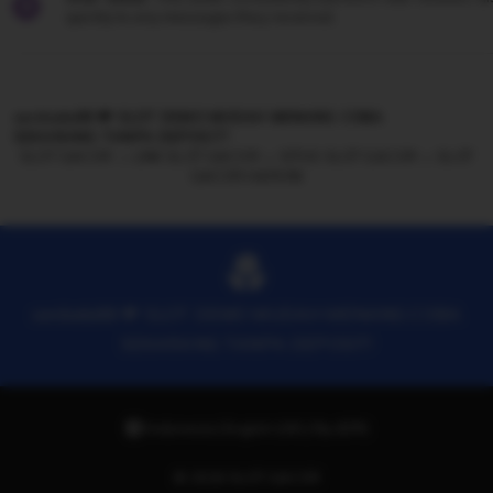
quickly to any messages they received.
Loading...
serdadu88 💸 SLOT DEMO MUDAH MENANG COBA
SEKARANG TANPA DEPOSIT!
SLOT GACOR
LINK SLOT GACOR
SITUS SLOT GACOR
SLOT
GACOR HARI INI
serdadu88 💸 SLOT DEMO MUDAH MENANG COBA
SEKARANG TANPA DEPOSIT!
Indonesia | English (UK) | Rp (IDR)
© 2026 SLOT GACOR