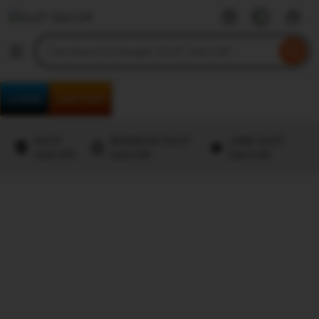
SLOT
Skip
GACOR
to
Search
Browse
ontent
for
items
or
shops
LOGIN
DAFTAR
SLOT
BANDAR SLOT
LINK SLOT
GACOR
GACOR
GACOR