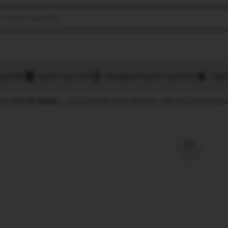
GACOR
SLOT GACOR
BANDAR SLOT GACOR
LIN
OT GACOR RESMI
sensasi55 💎 SLOT DEPOSIT 1RB GACOR MALAM 