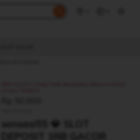
K SLOT GACOR
INI JACKPOT BESAR!
889.111.221 Orang Telah Merasakan Maxwin Dalam
24 Jam Terakhir!
Price:
Rp 50,000
Situs Slot Gacor
sensasi55 💎 SLOT
DEPOSIT 1RB GACOR