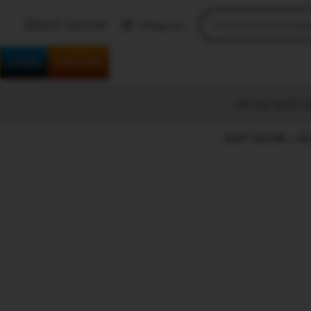
Skip
Search
to
SLOT
Categories
for
GACOR
Content
items
or
LOGIN
DAFTAR
shops
SITUS SLOT 
SLOT GACOR
SL