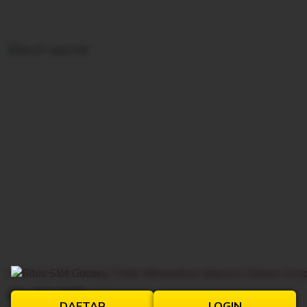
889.111.221 Orang Telah Merasakan Maxwin Dalam 24 Ja
Price:
Rp 50,000
DAFTAR
LOGIN