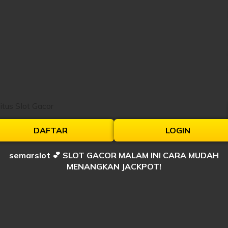
DAFTAR
LOGIN
semarslot 💕 SLOT GACOR MALAM INI CARA MUDAH
MENANGKAN JACKPOT!